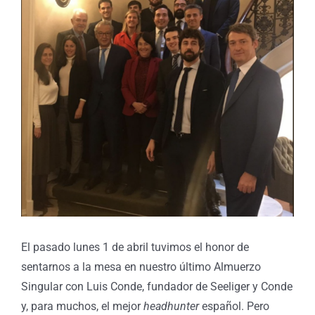
El pasado lunes 1 de abril tuvimos el honor de
sentarnos a la mesa en nuestro último Almuerzo
Singular con Luis Conde, fundador de Seeliger y Conde
y, para muchos, el mejor
headhunter
español. Pero