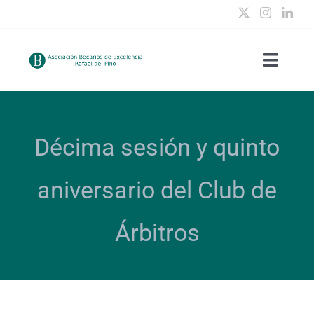
Saltar
al
contenido
Toggle
Naviga
Quiénes somos
Décima sesión y quinto
Clubes temáticos
aniversario del Club de
Actividades
Árbitros
Becas de excelencia
Contacto