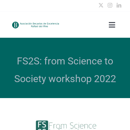
Saltar
al
contenido
Toggle
Naviga
Quiénes somos
FS2S: from Science to
Clubes temáticos
Society workshop 2022
Actividades
Becas de excelencia
Contacto